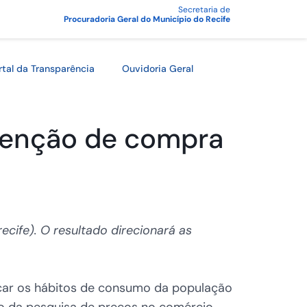
Secretaria de
Procuradoria Geral do Município do Recife
rtal da Transparência
Ouvidoria Geral
intenção de compra
cife). O resultado direcionará as
icar os hábitos de consumo da população
o da pesquisa de preços no comércio