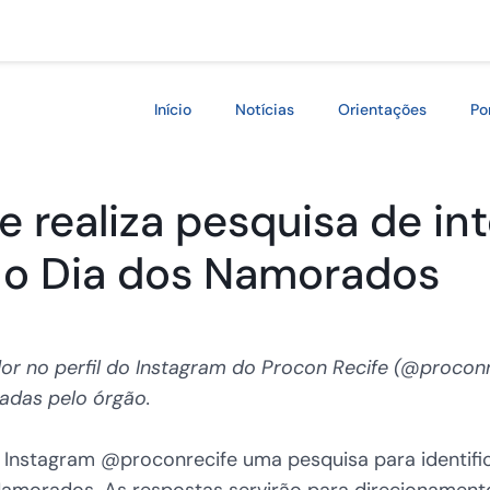
Início
Notícias
Orientações
Po
fe realiza pesquisa de 
 o Dia dos Namorados
or no perfil do Instagram do Procon Recife (@proconre
zadas pelo órgão.
no Instagram @proconrecife uma pesquisa para identif
Namorados. As respostas servirão para direcionament