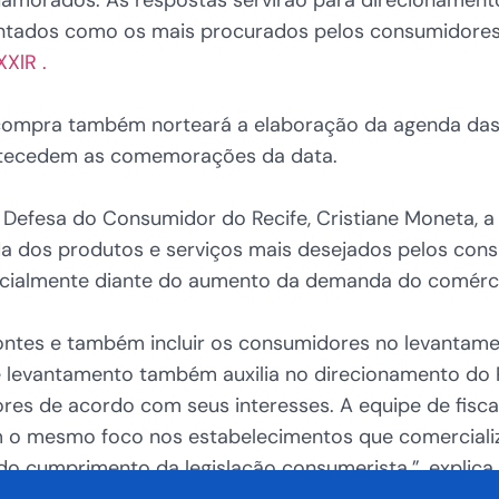
 apontados como os mais procurados pelos consumidor
XXlR .
 compra também norteará a elaboração da agenda da
antecedem as comemorações da data.
 Defesa do Consumidor do Recife, Cristiane Moneta, a
da dos produtos e serviços mais desejados pelos c
cialmente diante do aumento da demanda do comérci
rizontes e também incluir os consumidores no levantame
 levantamento também auxilia no direcionamento do
res de acordo com seus interesses. A equipe de fis
m o mesmo foco nos estabelecimentos que comerciali
 do cumprimento da legislação consumerista.”, explica