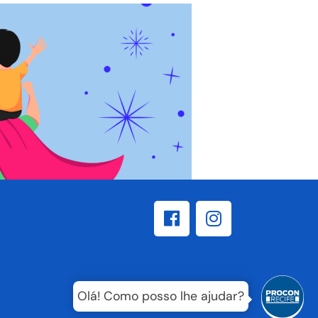
Olá! Como posso lhe ajudar?