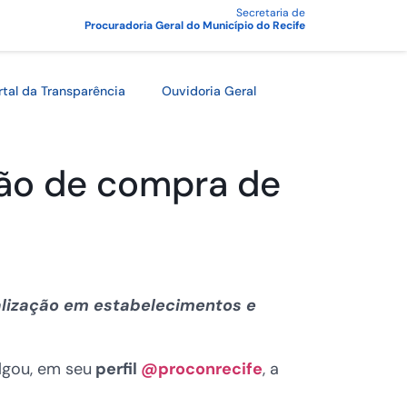
Secretaria de
Procuradoria Geral do Município do Recife
rtal da Transparência
Ouvidoria Geral
ção de compra de
alização em estabelecimentos e
lgou, em seu
perfil
@proconrecife
, a