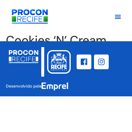
Cookies ‘N’ Cream
Desenvolvido pela